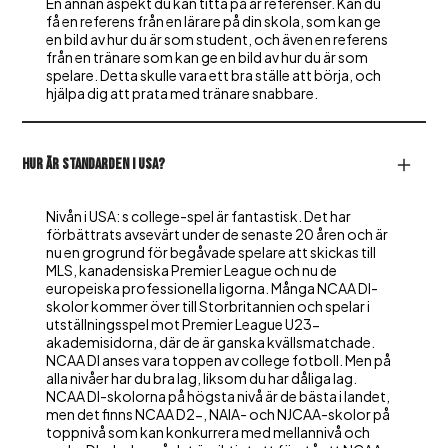
En annan aspekt du kan titta på är referenser. Kan du
få en referens från en lärare på din skola, som kan ge
en bild av hur du är som student, och även en referens
från en tränare som kan ge en bild av hur du är som
spelare. Detta skulle vara ett bra ställe att börja, och
hjälpa dig att prata med tränare snabbare.
Hur är standarden i USA?
Nivån i USA: s college-spel är fantastisk. Det har
förbättrats avsevärt under de senaste 20 åren och är
nu en grogrund för begåvade spelare att skickas till
MLS, kanadensiska Premier League och nu de
europeiska professionella ligorna. Många NCAA DI-
skolor kommer över till Storbritannien och spelar i
utställningsspel mot Premier League U23-
akademisidorna, där de är ganska kvällsmatchade.
NCAA DI anses vara toppen av college fotboll. Men på
alla nivåer har du bra lag, liksom du har dåliga lag.
NCAA DI-skolorna på högsta nivå är de bästa i landet,
men det finns NCAA D2-, NAIA- och NJCAA-skolor på
toppnivå som kan konkurrera med mellannivå och