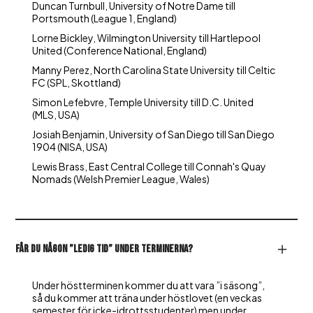
Duncan Turnbull, University of Notre Dame till
Portsmouth (League 1, England)
Lorne Bickley, Wilmington University till Hartlepool
United (Conference National, England)
Manny Perez, North Carolina State University till Celtic
FC (SPL, Skottland)
Simon Lefebvre, Temple University till D.C. United
(MLS, USA)
Josiah Benjamin, University of San Diego till San Diego
1904 (NISA, USA)
Lewis Brass, East Central College till Connah's Quay
Nomads (Welsh Premier League, Wales)
Får du någon ”ledig tid” under terminerna?
Under höstterminen kommer du att vara ”i säsong”,
så du kommer att träna under höstlovet (en veckas
semester för icke-idrottsstudenter) men under