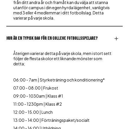
från ditt andra år och framåt kan du välja att stanna
utanför campus i din egen hyrda lägenhet, vanligtvis
med 3 eller 4 medlemmar i ditt fotbollslag. Detta
varierar på varje skola.
Hur är en typisk dag för en college fotbollsspelare?
Återigen varierar detta på varje skola, men i stort sett
följer de flesta skolor ett liknande mönster som
detta;
06:00 - 7am | Styrketräning och konditionering*
07.00 - 08.00 | Frukost
09:00 - 1030am | Klass #1
11:00 - 1230pm | Klass #2
12.00 - 15.00 | Lunch
13:00 - 14:00 | Förträningspaket/socialt
14:00 - 16:00 | Utbildning