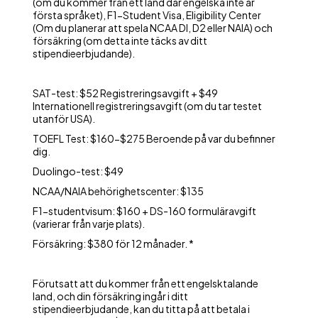
(om du kommer från ett land där engelska inte är
första språket), F1-Student Visa, Eligibility Center
(Om du planerar att spela NCAA DI, D2 eller NAIA) och
försäkring (om detta inte täcks av ditt
stipendieerbjudande).
SAT-test: $52 Registreringsavgift + $49
Internationell registreringsavgift (om du tar testet
utanför USA).
TOEFL Test: $160-$275 Beroende på var du befinner
dig.
Duolingo-test: $49
NCAA/NAIA behörighetscenter: $135
F1-studentvisum: $160 + DS-160 formuläravgift
(varierar från varje plats).
Försäkring: $380 för 12 månader. *
Förutsatt att du kommer från ett engelsktalande
land, och din försäkring ingår i ditt
stipendieerbjudande, kan du titta på att betala i