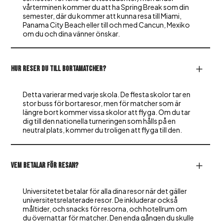
vårterminen kommer du att ha Spring Break som din
semester, där du kommer att kunna resa till Miami,
Panama City Beach eller till och med Cancun, Mexiko
om du och dina vänner önskar.
Hur reser du till bortamatcher?
Detta varierar med varje skola. De flesta skolor tar en
stor buss för bortaresor, men för matcher som är
längre bort kommer vissa skolor att flyga. Om du tar
dig till den nationella turneringen som hålls på en
neutral plats, kommer du troligen att flyga till den.
Vem betalar för resan?
Universitetet betalar för alla dina resor när det gäller
universitetsrelaterade resor. De inkluderar också
måltider, och snacks för resorna, och hotellrum om
du övernattar för matcher. Den enda gången du skulle