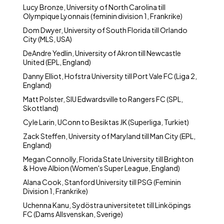
Lucy Bronze, University of North Carolina till
Olympique Lyonnais (feminin division 1, Frankrike)
Dom Dwyer, University of South Florida till Orlando
City (MLS, USA)
DeAndre Yedlin, University of Akron till Newcastle
United (EPL, England)
Danny Elliot, Hofstra University till Port Vale FC (Liga 2,
England)
Matt Polster, SIU Edwardsville to Rangers FC (SPL,
Skottland)
Cyle Larin, UConn to Besiktas JK (Superliga, Turkiet)
Zack Steffen, University of Maryland till Man City (EPL,
England)
Megan Connolly, Florida State University till Brighton
& Hove Albion (Women's Super League, England)
Alana Cook, Stanford University till PSG (Feminin
Division 1, Frankrike)
Uchenna Kanu, Sydöstra universitetet till Linköpings
FC (Dams Allsvenskan, Sverige)