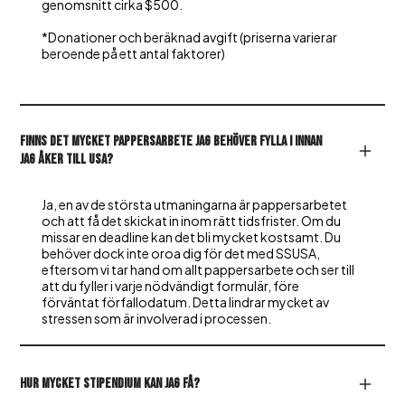
genomsnitt cirka $500.
*Donationer och beräknad avgift (priserna varierar
beroende på ett antal faktorer)
Finns det mycket pappersarbete jag behöver fylla i innan
jag åker till USA?
Ja, en av de största utmaningarna är pappersarbetet
och att få det skickat in inom rätt tidsfrister. Om du
missar en deadline kan det bli mycket kostsamt. Du
behöver dock inte oroa dig för det med SSUSA,
eftersom vi tar hand om allt pappersarbete och ser till
att du fyller i varje nödvändigt formulär, före
förväntat förfallodatum. Detta lindrar mycket av
stressen som är involverad i processen.
Hur mycket stipendium kan jag få?