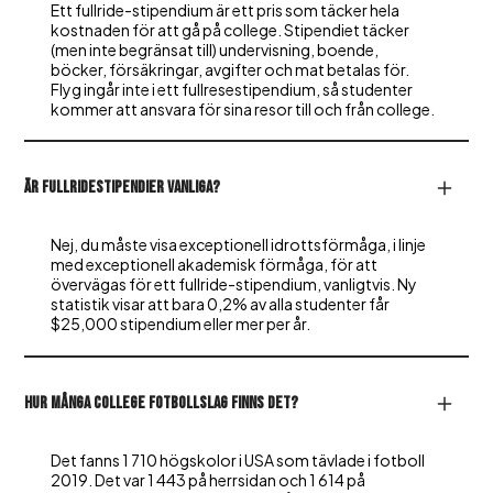
Ett fullride-stipendium är ett pris som täcker hela
kostnaden för att gå på college. Stipendiet täcker
(men inte begränsat till) undervisning, boende,
böcker, försäkringar, avgifter och mat betalas för.
Flyg ingår inte i ett fullresestipendium, så studenter
kommer att ansvara för sina resor till och från college.
Är fullridestipendier vanliga?
Nej, du måste visa exceptionell idrottsförmåga, i linje
med exceptionell akademisk förmåga, för att
övervägas för ett fullride-stipendium, vanligtvis. Ny
statistik visar att bara 0,2% av alla studenter får
$25,000 stipendium eller mer per år.
Hur många college fotbollslag finns det?
Det fanns 1 710 högskolor i USA som tävlade i fotboll
2019. Det var 1 443 på herrsidan och 1 614 på