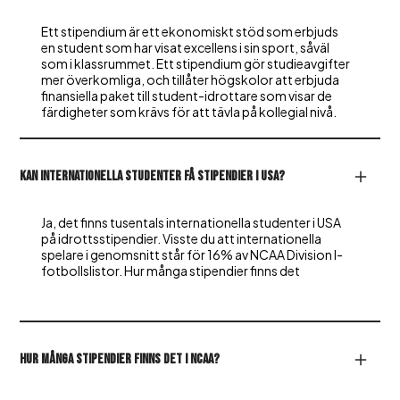
Ett stipendium är ett ekonomiskt stöd som erbjuds
en student som har visat excellens i sin sport, såväl
som i klassrummet. Ett stipendium gör studieavgifter
mer överkomliga, och tillåter högskolor att erbjuda
finansiella paket till student-idrottare som visar de
färdigheter som krävs för att tävla på kollegial nivå.
Kan internationella studenter få stipendier i USA?
Ja, det finns tusentals internationella studenter i USA
på idrottsstipendier. Visste du att internationella
spelare i genomsnitt står för 16% av NCAA Division I-
fotbollslistor. Hur många stipendier finns det
Hur många stipendier finns det i NCAA?