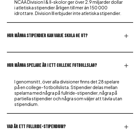
NCAA Division I & II-skolor ger över 2.9 miljarder dollar
i atletiska stipendier årligen till mer än 150 000
idrottare. Division III erbjuder inte atletiska stipendier.
Hur många stipendier kan varje skola ge ut?
Hur många spelare är i ett college fotbollslag?
I genomsnitt, över alla divisioner finns det 28 spelare
på en college-fotbollslista. Stipendier delas mellan
spelarna med några på fullride-stipendier, några på
partiella stipendier och några som väljer att tävla utan
stipendium.
Vad är ett fullride-stipendium?