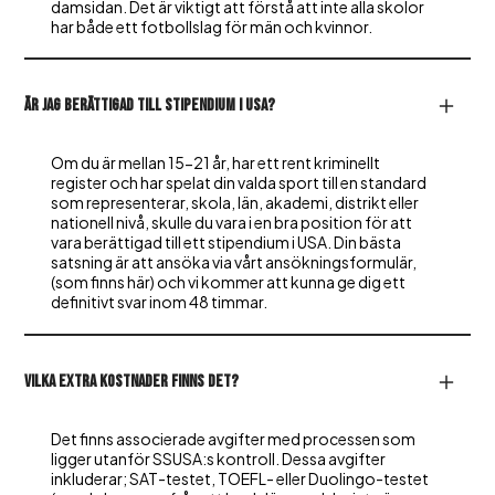
damsidan. Det är viktigt att förstå att inte alla skolor
har både ett fotbollslag för män och kvinnor.
Är jag berättigad till stipendium i USA?
Om du är mellan 15-21 år, har ett rent kriminellt
register och har spelat din valda sport till en standard
som representerar, skola, län, akademi, distrikt eller
nationell nivå, skulle du vara i en bra position för att
vara berättigad till ett stipendium i USA. Din bästa
satsning är att ansöka via vårt ansökningsformulär,
(som finns här) och vi kommer att kunna ge dig ett
definitivt svar inom 48 timmar.
Vilka extra kostnader finns det?
Det finns associerade avgifter med processen som
ligger utanför SSUSA:s kontroll. Dessa avgifter
inkluderar; SAT-testet, TOEFL- eller Duolingo-testet