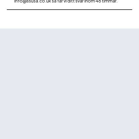
info@ssusa.co.uk så får vi ditt svar inom 48 timmar.