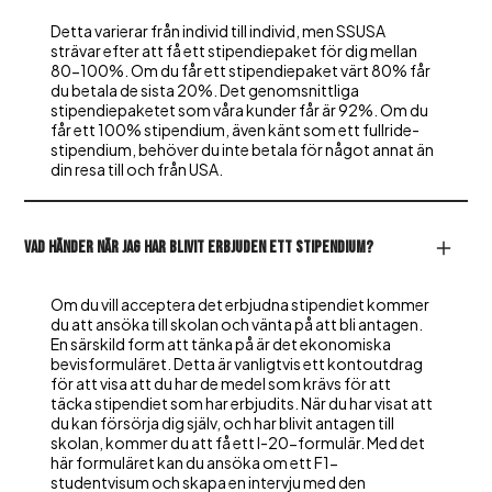
Detta varierar från individ till individ, men SSUSA
strävar efter att få ett stipendiepaket för dig mellan
80-100%. Om du får ett stipendiepaket värt 80% får
du betala de sista 20%. Det genomsnittliga
stipendiepaketet som våra kunder får är 92%. Om du
får ett 100% stipendium, även känt som ett fullride-
stipendium, behöver du inte betala för något annat än
din resa till och från USA.
Vad händer när jag har blivit erbjuden ett stipendium?
Om du vill acceptera det erbjudna stipendiet kommer
du att ansöka till skolan och vänta på att bli antagen.
En särskild form att tänka på är det ekonomiska
bevisformuläret. Detta är vanligtvis ett kontoutdrag
för att visa att du har de medel som krävs för att
täcka stipendiet som har erbjudits. När du har visat att
du kan försörja dig själv, och har blivit antagen till
skolan, kommer du att få ett I-20-formulär. Med det
här formuläret kan du ansöka om ett F1-
studentvisum och skapa en intervju med den