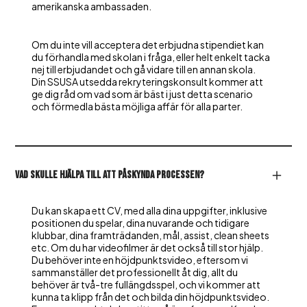
amerikanska ambassaden.
Om du inte vill acceptera det erbjudna stipendiet kan
du förhandla med skolan i fråga, eller helt enkelt tacka
nej till erbjudandet och gå vidare till en annan skola.
Din SSUSA utsedda rekryteringskonsult kommer att
ge dig råd om vad som är bäst i just detta scenario
och förmedla bästa möjliga affär för alla parter.
Vad skulle hjälpa till att påskynda processen?
Du kan skapa ett CV, med alla dina uppgifter, inklusive
positionen du spelar, dina nuvarande och tidigare
klubbar, dina framträdanden, mål, assist, clean sheets
etc. Om du har videofilmer är det också till stor hjälp.
Du behöver inte en höjdpunktsvideo, eftersom vi
sammanställer det professionellt åt dig, allt du
behöver är två-tre fullängdsspel, och vi kommer att
kunna ta klipp från det och bilda din höjdpunktsvideo.