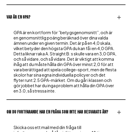
Vad är en GPA?
GPA är en kortform för ”betygsgenomsnitt”, och är
en genomsnittlig poäng beräknad över dina valda
ämnen under en given termin. Det är på en 4,0 skala,
vilket betyder den högsta GPA du kan få i en 4,0 GPA.
Detta liknar raka A. Straight B: s skulle vara en 3,0 GPA,
och så vidare, och så vidare. Det är viktigt att komma
ihåg att du måste hålla din GPA över minst 2,0 för att
vara berättigad att spela college-sport, men de flesta
skolor har sina egna individuella policyer och det
flyter runt 2.5 GPA-märket. Om du går i klassen och
gör jobbet har du inga problem att hålla din GPA över
en 3.0, så stressa inte.
Om du fortfarande har en fråga som inte har besvarats än?
Skicka oss ett mail med din fråga till