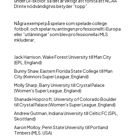
under DI-skolor, så det är viktigt att förstå att NCAA
DI inte nödvändigtvis betyder ”topp”.
Några exempel på spelare som spelade college
fotboll, och spelar nu antingen professionellt i Europa
eller ”utlänningar” som blev professionella i MLS
inkluderar;
Jack Harrison, Wake Forest University till Man City
(EPL, England)
Bunny Shaw, Eastern Florida State College till Man
City (Kvinnors Super League, England)
Molly Sharp, Barry University till Crystal Palace
(Women's Super League, England)
Shanade Hopcroft, University of Colorado Boulder
till Crystal Palace (Women's Super League, England)
Andrew Gutman, Indiana University till Celtic FC (SPL,
Skottland)
Aaron Molloy, Penn State University till Portland
Timbers (MLS, USA)