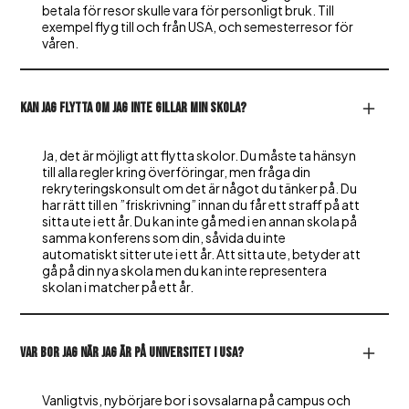
betala för resor skulle vara för personligt bruk. Till
exempel flyg till och från USA, och semesterresor för
våren.
Kan jag flytta om jag inte gillar min skola?
Ja, det är möjligt att flytta skolor. Du måste ta hänsyn
till alla regler kring överföringar, men fråga din
rekryteringskonsult om det är något du tänker på. Du
har rätt till en ”friskrivning” innan du får ett straff på att
sitta ute i ett år. Du kan inte gå med i en annan skola på
samma konferens som din, såvida du inte
automatiskt sitter ute i ett år. Att sitta ute, betyder att
gå på din nya skola men du kan inte representera
skolan i matcher på ett år.
Var bor jag när jag är på universitet i USA?
Vanligtvis, nybörjare bor i sovsalarna på campus och