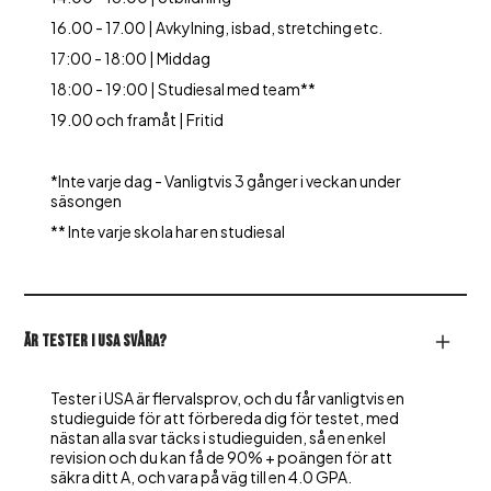
16.00 - 17.00 | Avkylning, isbad, stretching etc.
17:00 - 18:00 | Middag
18:00 - 19:00 | Studiesal med team**
19.00 och framåt | Fritid
*Inte varje dag - Vanligtvis 3 gånger i veckan under
säsongen
** Inte varje skola har en studiesal
Är tester i USA svåra?
Tester i USA är flervalsprov, och du får vanligtvis en
studieguide för att förbereda dig för testet, med
nästan alla svar täcks i studieguiden, så en enkel
revision och du kan få de 90% + poängen för att
säkra ditt A, och vara på väg till en 4.0 GPA.