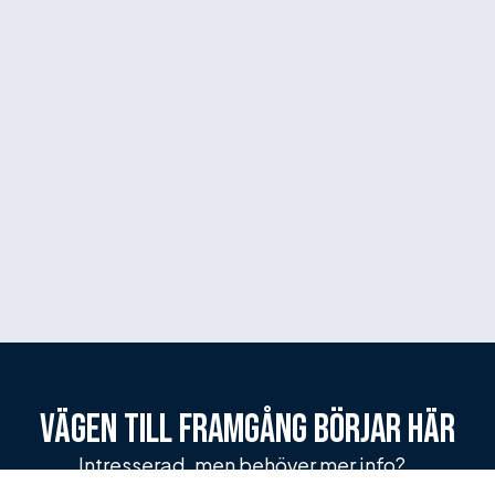
Vägen till framgång börjar här
Intresserad, men behöver mer info?
Få vårt kostnadsfria informationshäfte via e-